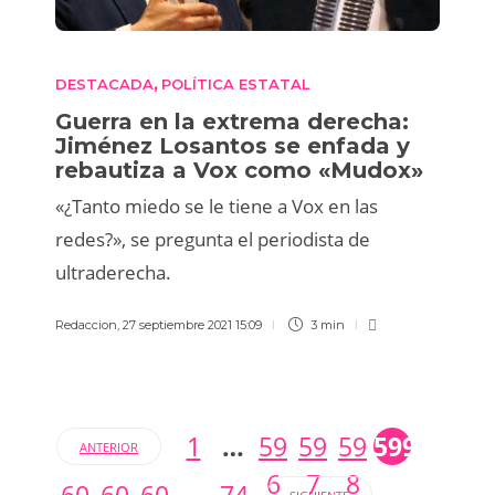
DESTACADA
POLÍTICA ESTATAL
,
Guerra en la extrema derecha:
Jiménez Losantos se enfada y
rebautiza a Vox como «Mudox»
«¿Tanto miedo se le tiene a Vox en las
redes?», se pregunta el periodista de
ultraderecha.
Redaccion
,
27 septiembre 2021 15:09
3 min
1
…
59
59
59
599
ANTERIOR
6
7
8
60
60
60
…
74