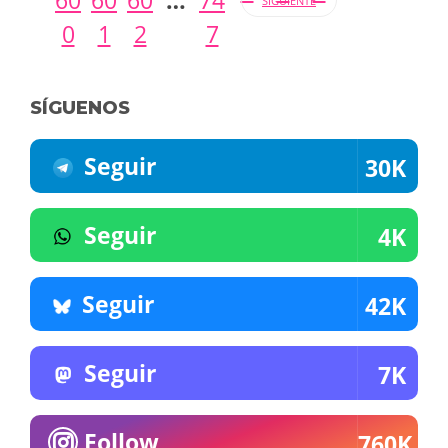
SIGUIENTE
0
1
2
7
SÍGUENOS
Seguir
30K
Seguir
4K
Seguir
42K
Seguir
7K
Follow
760K