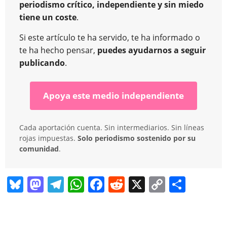
periodismo crítico, independiente y sin miedo
tiene un coste
.
Si este artículo te ha servido, te ha informado o
te ha hecho pensar,
puedes ayudarnos a seguir
publicando
.
Apoya este medio independiente
Cada aportación cuenta. Sin intermediarios. Sin líneas
rojas impuestas.
Solo periodismo sostenido por su
comunidad
.
Bl
M
T
W
F
R
X
C
C
u
a
el
h
a
e
o
o
e
st
e
at
c
d
p
m