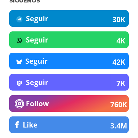
SÍGUENOS
Seguir
30K
Seguir
4K
Seguir
42K
Seguir
7K
Follow
760K
Like
3.4M