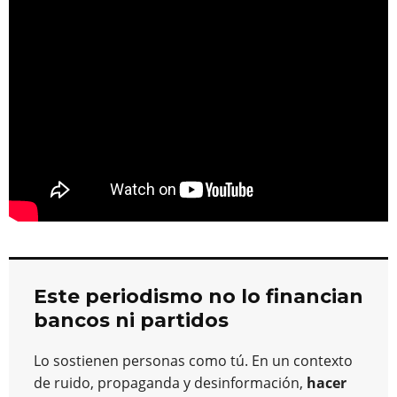
o
m
p
o
n
tir
n
p
o
k
k
Este periodismo no lo financian
bancos ni partidos
Lo sostienen personas como tú. En un contexto
de ruido, propaganda y desinformación,
hacer