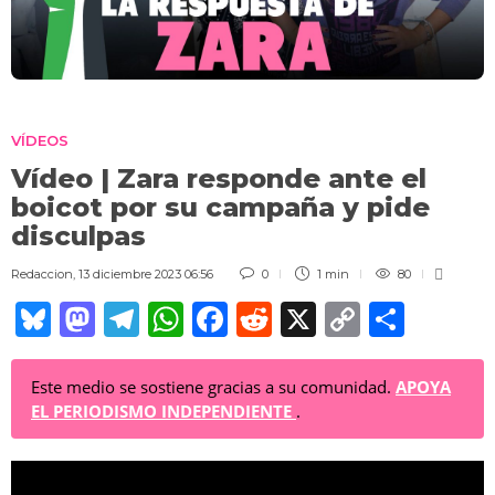
VÍDEOS
Vídeo | Zara responde ante el
boicot por su campaña y pide
disculpas
Redaccion
,
13 diciembre 2023 06:56
0
1 min
80
Bl
M
T
W
F
R
X
C
C
u
a
el
h
a
e
o
o
e
st
e
at
c
d
p
m
Este medio se sostiene gracias a su comunidad.
APOYA
EL PERIODISMO INDEPENDIENTE
.
sk
o
gr
s
e
di
y
p
y
d
a
A
b
t
Li
ar