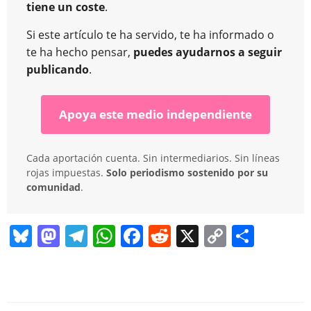
tiene un coste
.
Si este artículo te ha servido, te ha informado o
te ha hecho pensar,
puedes ayudarnos a seguir
publicando
.
Apoya este medio independiente
Cada aportación cuenta. Sin intermediarios. Sin líneas
rojas impuestas.
Solo periodismo sostenido por su
comunidad
.
Bl
M
T
W
F
R
X
C
C
u
a
el
h
a
e
o
o
e
st
e
at
c
d
p
m
sk
o
gr
s
e
di
y
p