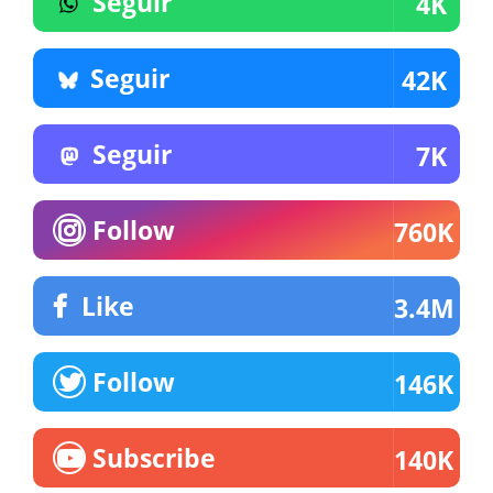
Seguir
4K
Seguir
42K
Seguir
7K
Follow
760K
Like
3.4M
Follow
146K
Subscribe
140K