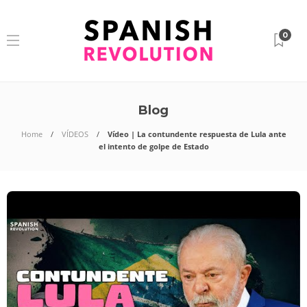
0
Blog
Home
VÍDEOS
Vídeo | La contundente respuesta de Lula ante
el intento de golpe de Estado