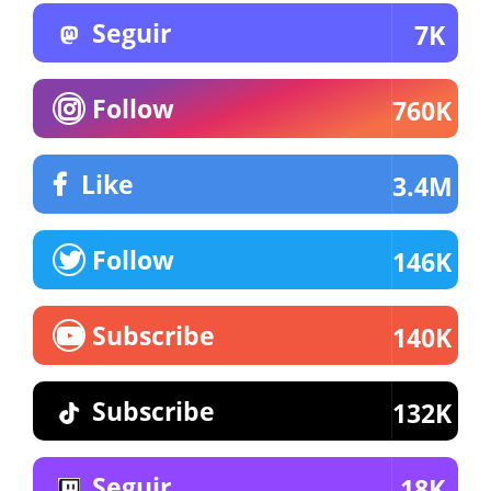
Seguir
7K
Follow
760K
Like
3.4M
Follow
146K
Subscribe
140K
Subscribe
132K
Seguir
18K