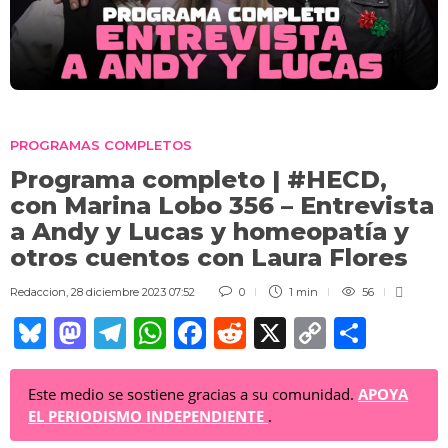
PROGRAMAS COMPLETOS
Programa completo | #HECD,
con Marina Lobo 356 – Entrevista
a Andy y Lucas y homeopatía y
otros cuentos con Laura Flores
Redaccion
,
28 diciembre 2023 07:52
0
1 min
56
Bl
M
T
W
F
R
X
C
C
u
a
el
h
a
e
o
o
e
st
e
at
c
d
p
m
Este medio se sostiene gracias a su comunidad.
APOYA
EL PERIODISMO INDEPENDIENTE
.
sk
o
gr
s
e
di
y
p