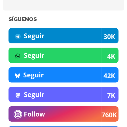
SÍGUENOS
Seguir
30K
Seguir
4K
Seguir
42K
Seguir
7K
Follow
760K