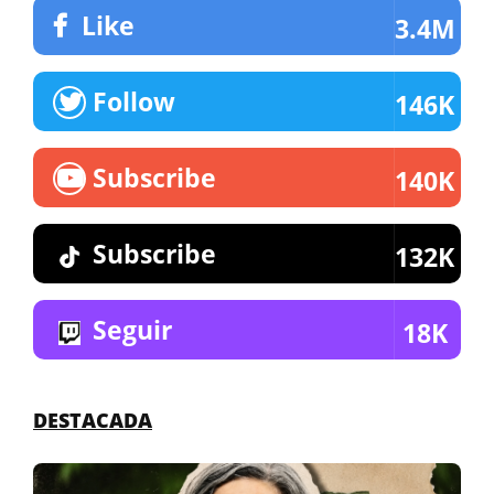
Like
3.4M
Follow
146K
Subscribe
140K
Subscribe
132K
Seguir
18K
DESTACADA