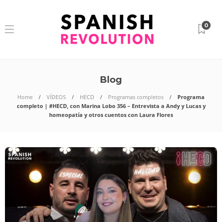
0
Blog
Home
VÍDEOS
HECD
Programas completos
Programa
completo | #HECD, con Marina Lobo 356 – Entrevista a Andy y Lucas y
homeopatía y otros cuentos con Laura Flores