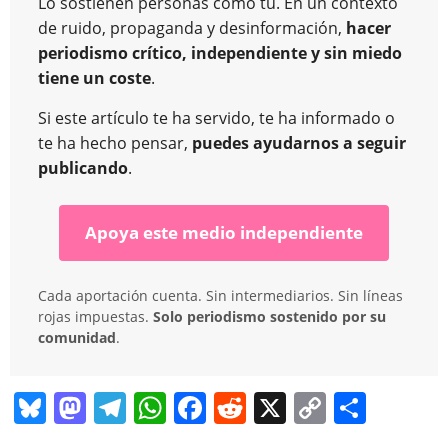
Lo sostienen personas como tú. En un contexto
de ruido, propaganda y desinformación,
hacer
periodismo crítico, independiente y sin miedo
tiene un coste
.
Si este artículo te ha servido, te ha informado o
te ha hecho pensar,
puedes ayudarnos a seguir
publicando
.
Apoya este medio independiente
Cada aportación cuenta. Sin intermediarios. Sin líneas
rojas impuestas.
Solo periodismo sostenido por su
comunidad
.
Bl
M
T
W
F
R
X
C
C
u
a
el
h
a
e
o
o