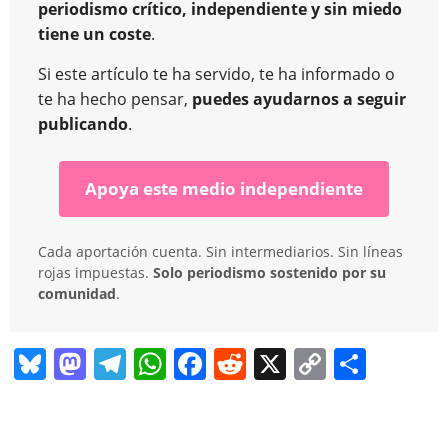
periodismo crítico, independiente y sin miedo
tiene un coste
.
Si este artículo te ha servido, te ha informado o
te ha hecho pensar,
puedes ayudarnos a seguir
publicando
.
Apoya este medio independiente
Cada aportación cuenta. Sin intermediarios. Sin líneas
rojas impuestas.
Solo periodismo sostenido por su
comunidad
.
Bl
M
T
W
F
R
X
C
C
u
a
el
h
a
e
o
o
e
st
e
at
c
d
p
m