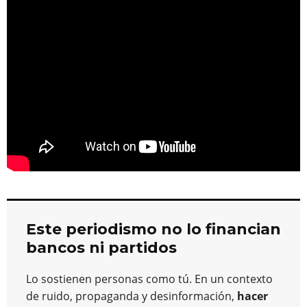
o
m
p
o
n
tir
n
p
o
k
k
Este periodismo no lo financian
bancos ni partidos
Lo sostienen personas como tú. En un contexto
de ruido, propaganda y desinformación,
hacer