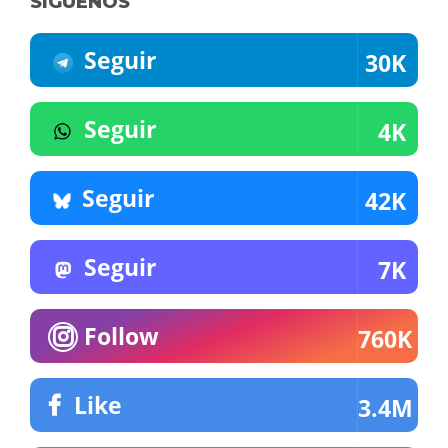
SÍGUENOS
Seguir
30K
Seguir
4K
Seguir
42K
Seguir
7K
Follow
760K
Like
3.4M