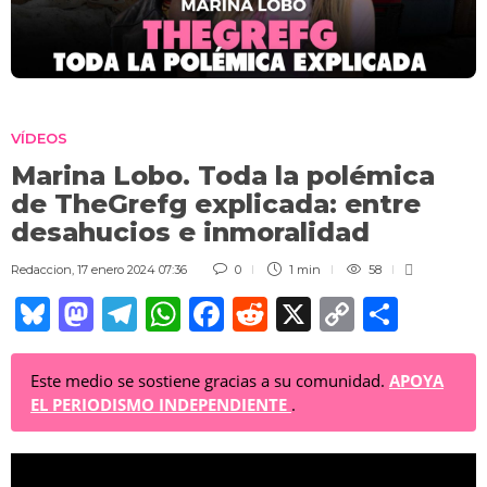
VÍDEOS
Marina Lobo. Toda la polémica
de TheGrefg explicada: entre
desahucios e inmoralidad
Redaccion
,
17 enero 2024 07:36
0
1 min
58
Bl
M
T
W
F
R
X
C
C
u
a
el
h
a
e
o
o
e
st
e
at
c
d
p
m
Este medio se sostiene gracias a su comunidad.
APOYA
EL PERIODISMO INDEPENDIENTE
.
sk
o
gr
s
e
di
y
p
y
d
a
A
b
t
Li
ar