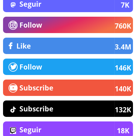
Seguir
7K
Follow
760K
Like
3.4M
Follow
146K
Subscribe
140K
Subscribe
132K
Seguir
18K