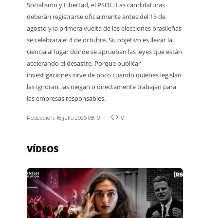
Socialismo y Libertad, el PSOL. Las candidaturas
termina
deberán registrarse oficialmente antes del 15 de
explica
agosto y la primera vuelta de las elecciones brasileñas
protegi
se celebrará el 4 de octubre. Su objetivo es llevar la
guardap
ciencia al lugar donde se aprueban las leyes que están
acelerando el desastre. Porque publicar
Redacci
investigaciones sirve de poco cuando quienes legislan
las ignoran, las niegan o directamente trabajan para
las empresas responsables.
Redaccion
,
16 julio 2026 08:10
0
VÍDEOS