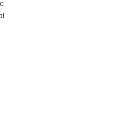
ad
al