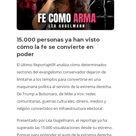
15.000 personas ya han visto
Víde
cómo la fe se convierte en
pers
poder
Un turis
El último ReportajeSR analiza cómo determinados
estuvier
sectores del evangelismo conservador dejaron de
animale
limitarse a los templos para convertirse en una
vídeo vi
maquinaria política al servicio de la extrema derecha.
consumi
De Trump a Bolsonaro, de Milei a Vox: redes
Además,
comunitarias, guerras culturales, dinero, medios y
hacerlo,
religión convertidos en infraestructura electoral.
alrededo
Presentado por Léa Gugelmann, el reportaje ya ha
irrespo
superado las 15.000 visualizaciones desde su estreno.
venir, b
Porque para entender el auge de la extrema derecha
marchar