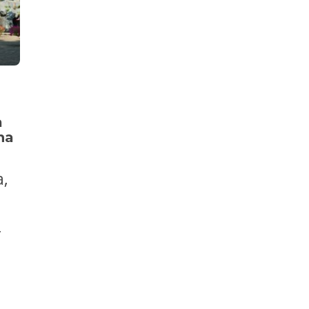
a
na
a,
r