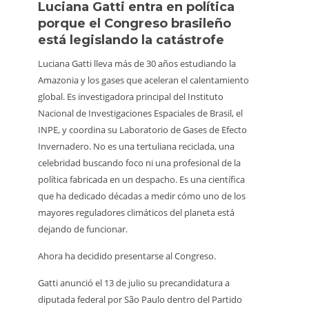
Luciana Gatti entra en política
Ecua
porque el Congreso brasileño
oro i
está legislando la catástrofe
la p
Luciana Gatti lleva más de 30 años estudiando la
La Amaz
Amazonia y los gases que aceleran el calentamiento
minería 
global. Es investigadora principal del Instituto
a media
Nacional de Investigaciones Espaciales de Brasil, el
Retroex
INPE, y coordina su Laboratorio de Gases de Efecto
clandes
Invernadero. No es una tertuliana reciclada, una
territor
celebridad buscando foco ni una profesional de la
598 gua
política fabricada en un despacho. Es una científica
capacid
que ha dedicado décadas a medir cómo uno de los
para enf
mayores reguladores climáticos del planeta está
En el P
dejando de funcionar.
trabaja
Ahora ha decidido presentarse al Congreso.
inspecc
afirmar
Gatti anunció el 13 de julio su precandidatura a
quitaron
diputada federal por São Paulo dentro del Partido
debían 