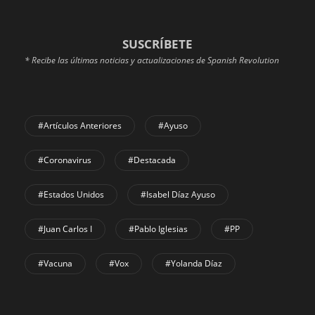
SUSCRÍBETE
* Recibe las últimas noticias y actualizaciones de Spanish Revolution
#Artículos Anteriores
#Ayuso
#coronavirus
#Destacada
#Estados Unidos
#Isabel Díaz Ayuso
#Juan Carlos I
#Pablo Iglesias
#PP
#Vacuna
#Vox
#Yolanda Díaz