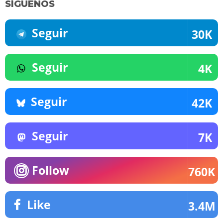
SÍGUENOS
Seguir
30K
Seguir
4K
Seguir
42K
Seguir
7K
Follow
760K
Like
3.4M