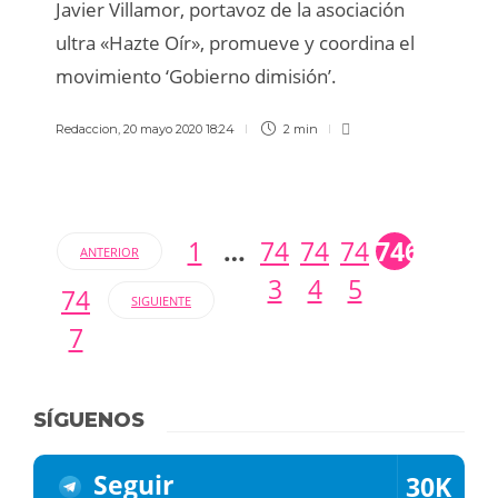
Javier Villamor, portavoz de la asociación
ultra «Hazte Oír», promueve y coordina el
movimiento ‘Gobierno dimisión’.
Redaccion
,
20 mayo 2020 18:24
2 min
1
…
74
74
74
746
ANTERIOR
3
4
5
74
SIGUIENTE
7
SÍGUENOS
Seguir
30K