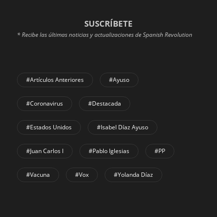
SUSCRÍBETE
* Recibe las últimas noticias y actualizaciones de Spanish Revolution
#Artículos Anteriores
#Ayuso
#coronavirus
#Destacada
#Estados Unidos
#Isabel Díaz Ayuso
#Juan Carlos I
#Pablo Iglesias
#PP
#Vacuna
#Vox
#Yolanda Díaz