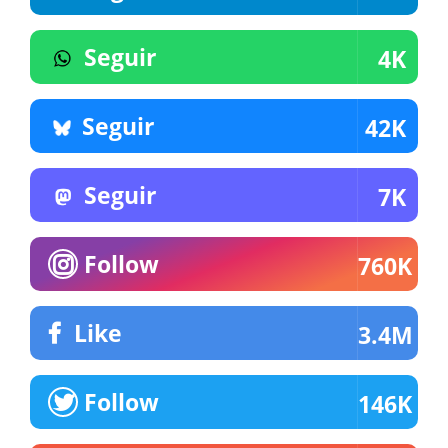
Seguir
4K
Seguir
42K
Seguir
7K
Follow
760K
Like
3.4M
Follow
146K