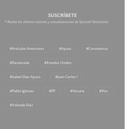
SUSCRÍBETE
* Recibe las últimas noticias y actualizaciones de Spanish Revolution
#Artículos Anteriores
#Ayuso
#coronavirus
#Destacada
#Estados Unidos
#Isabel Díaz Ayuso
#Juan Carlos I
#Pablo Iglesias
#PP
#Vacuna
#Vox
#Yolanda Díaz