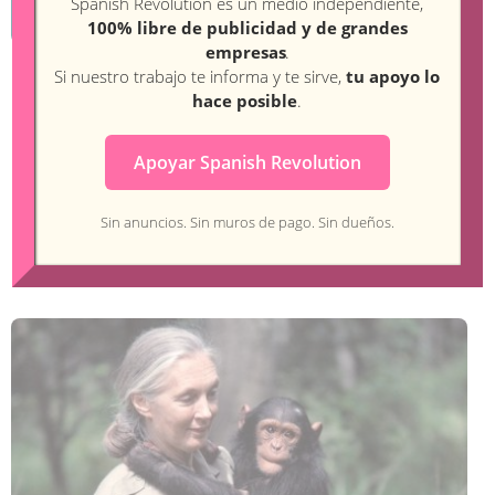
Spanish Revolution es un medio independiente,
100% libre de publicidad y de grandes
empresas
.
Si nuestro trabajo te informa y te sirve,
tu apoyo lo
DERECHOS Y LIBERTADES
DESTACADA
,
hace posible
.
Contra la izquierda: La Marea, El Salto,
Kaos en la red y LÚH denuncian
Apoyar Spanish Revolution
ataques informáticos
Sin anuncios. Sin muros de pago. Sin dueños.
Redaccion
,
21 noviembre 2021 10:14
1 min