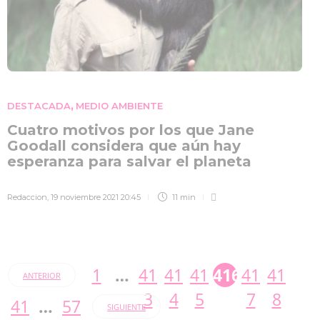
DESTACADA
MEDIO AMBIENTE
,
Cuatro motivos por los que Jane
Goodall considera que aún hay
esperanza para salvar el planeta
Redaccion
,
19 noviembre 2021 20:45
11 min
1
…
41
41
41
416
41
41
ANTERIOR
3
4
5
7
8
41
…
57
SIGUIENTE