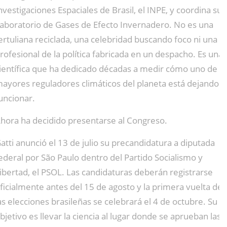
nvestigaciones Espaciales de Brasil, el INPE, y coordina su
aboratorio de Gases de Efecto Invernadero. No es una
ertuliana reciclada, una celebridad buscando foco ni una
rofesional de la política fabricada en un despacho. Es una
ientífica que ha dedicado décadas a medir cómo uno de lo
ayores reguladores climáticos del planeta está dejando d
uncionar.
hora ha decidido presentarse al Congreso.
atti anunció el 13 de julio su precandidatura a diputada
ederal por São Paulo dentro del Partido Socialismo y
ibertad, el PSOL. Las candidaturas deberán registrarse
ficialmente antes del 15 de agosto y la primera vuelta de
as elecciones brasileñas se celebrará el 4 de octubre. Su
bjetivo es llevar la ciencia al lugar donde se aprueban las