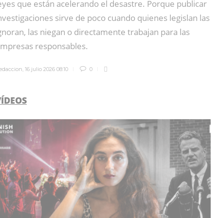
eyes que están acelerando el desastre. Porque publicar
nvestigaciones sirve de poco cuando quienes legislan las
gnoran, las niegan o directamente trabajan para las
mpresas responsables.
edaccion
,
16 julio 2026 08:10
0
VÍDEOS