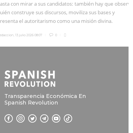
asta con mirar a sus candidatos: también hay que observa
uién construye sus discursos, moviliza sus bases y
resenta el autoritarismo como una misión divina.
edaccion
,
13 julio 2026 08:07
0
Transparencia Económica En
Spanish Revolution