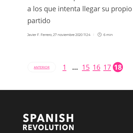
a los que intenta llegar su propio
partido
Javier F. Ferrero
,
27 noviembre 2020 11:24
6 min
1
…
15
16
17
18
ANTERIOR