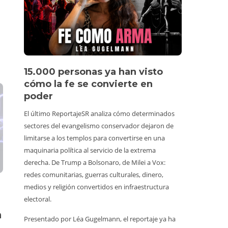
15.000 personas ya han visto
Vídeo 
cómo la fe se convierte en
perso
poder
Un turista 
El último ReportajeSR analiza cómo determinados
estuviera e
sectores del evangelismo conservador dejaron de
y animales
limitarse a los templos para convertirse en una
un vídeo vi
maquinaria política al servicio de la extrema
consumiend
derecha. De Trump a Bolsonaro, de Milei a Vox:
Además, co
redes comunitarias, guerras culturales, dinero,
prohibido h
medios y religión convertidos en infraestructura
tiene alred
electoral.
de irrespon
n
Presentado por Léa Gugelmann, el reportaje ya ha
normalizada