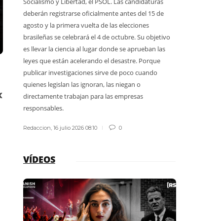
Socialismo y Libertad, el PSOL. Las candidaturas
Quienes de
deberán registrarse oficialmente antes del 15 de
terminaron
agosto y la primera vuelta de las elecciones
explicar qu
brasileñas se celebrará el 4 de octubre. Su objetivo
protegiendo
es llevar la ciencia al lugar donde se aprueban las
guardaparqu
leyes que están acelerando el desastre. Porque
publicar investigaciones sirve de poco cuando
Redaccion
,
1
quienes legislan las ignoran, las niegan o
x
directamente trabajan para las empresas
responsables.
Redaccion
,
16 julio 2026 08:10
0
VÍDEOS