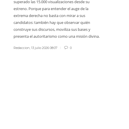
superado las 15.000 visualizaciones desde su
vida ajena 
estreno. Porque para entender el auge de la
sadismo ta
extrema derecha no basta con mirar a sus
Redaccion
,
1
candidatos: también hay que observar quién
construye sus discursos, moviliza sus bases y
presenta el autoritarismo como una misión divina.
Redaccion
,
13 julio 2026 08:07
0