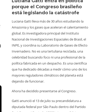
Luciana Gatti entra en política
Ecuado
a
porque el Congreso brasileño
al oro 
está legislando la catástrofe
quiene
Luciana Gatti lleva más de 30 años estudiando la
La Amazoni
e
Amazonia y los gases que aceleran el calentamiento
la minería i
global. Es investigadora principal del Instituto
responde a
Nacional de Investigaciones Espaciales de Brasil, el
lado. Retr
a
INPE, y coordina su Laboratorio de Gases de Efecto
clandestin
Invernadero. No es una tertuliana reciclada, una
territorios
celebridad buscando foco ni una profesional de la
ellos, 598
política fabricada en un despacho. Es una científica
sin capacid
que ha dedicado décadas a medir cómo uno de los
medios par
mayores reguladores climáticos del planeta está
llevan fusil
dejando de funcionar.
En el Parq
Ahora ha decidido presentarse al Congreso.
trabajador
inspección
Gatti anunció el 13 de julio su precandidatura a
afirmaron 
diputada federal por São Paulo dentro del Partido
Les quitaro