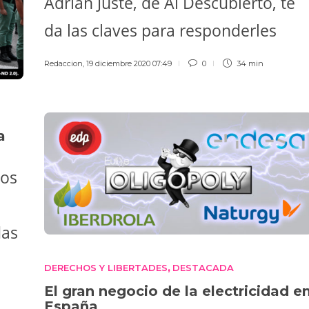
Adrián Juste, de Al Descubierto, te
da las claves para responderles
Redaccion
,
19 diciembre 2020 07:49
0
34 min
a
hos
das
DERECHOS Y LIBERTADES
DESTACADA
,
El gran negocio de la electricidad e
España