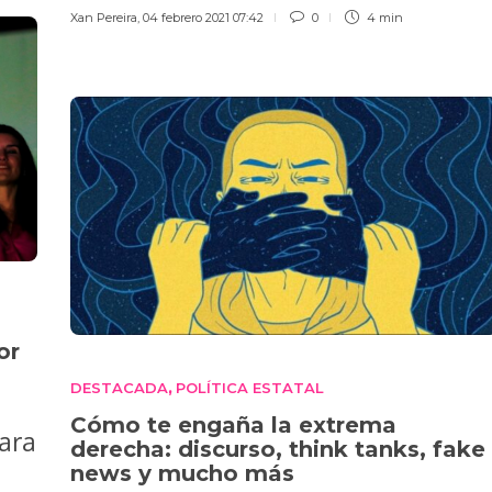
Xan Pereira
,
04 febrero 2021 07:42
0
4 min
or
DESTACADA
POLÍTICA ESTATAL
,
Cómo te engaña la extrema
ara
derecha: discurso, think tanks, fake
news y mucho más