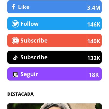
Like
3.4M
Follow
146K
Subscribe
140K
Subscribe
132K
Seguir
18K
DESTACADA