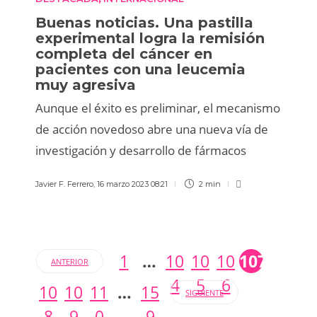
Buenas noticias. Una pastilla
experimental logra la remisión
completa del cáncer en
pacientes con una leucemia
muy agresiva
Aunque el éxito es preliminar, el mecanismo
de acción novedoso abre una nueva vía de
investigación y desarrollo de fármacos
Javier F. Ferrero
,
16 marzo 2023 08:21
2 min
1
…
10
10
10
107
ANTERIOR
4
5
6
10
10
11
…
15
SIGUIENTE
8
9
0
9